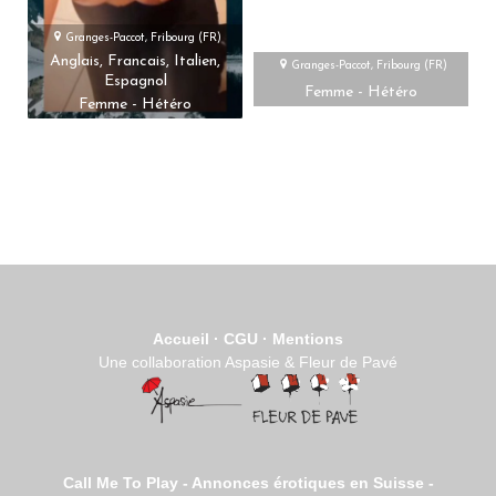
Granges-Paccot, Fribourg (FR)
Anglais, Francais, Italien,
Granges-Paccot, Fribourg (FR)
Espagnol
Femme - Hétéro
Femme - Hétéro
Accueil
·
CGU
·
Mentions
Une collaboration Aspasie & Fleur de Pavé
Call Me To Play - Annonces érotiques en Suisse -