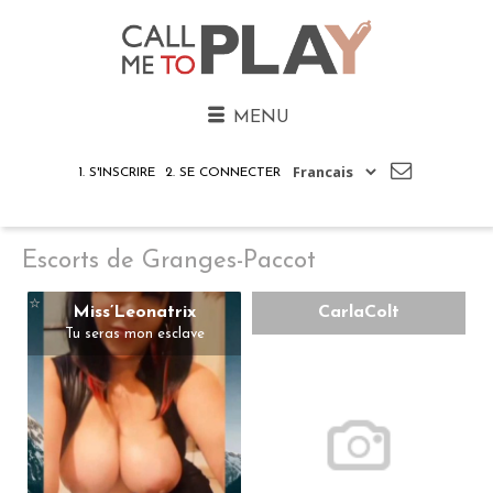
MENU
1. S'INSCRIRE
2. SE CONNECTER
Escorts de Granges-Paccot
⭐️
Miss’Leonatrix
CarlaColt
Tu seras mon esclave