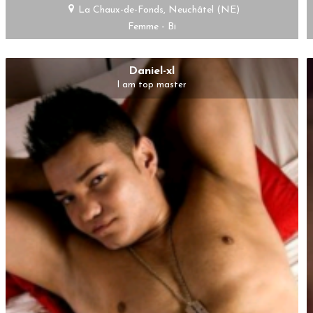
La Chaux-de-Fonds, Neuchâtel (NE)
Femme - Bi
Daniel-xl
I am top master