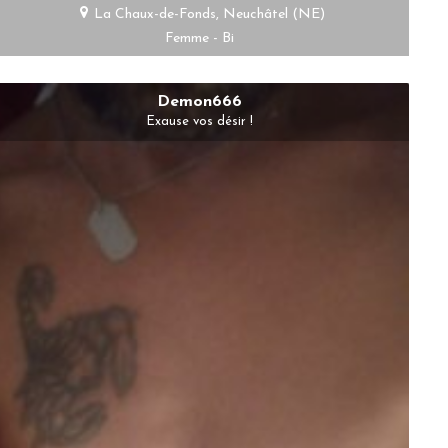
La Chaux-de-Fonds, Neuchâtel (NE)
Femme - Bi
Demon666
Exause vos désir !