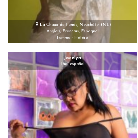
La Chaux-de-Fonds, Neuchâtel (NE)
Anglais, Francais, Espagnol
Femme - Hétéro
Jocelyn
Thaï español