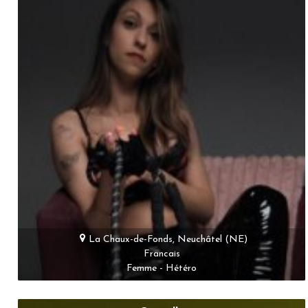
La Chaux-de-Fonds, Neuchâtel (NE)
Francais
Femme - Hétéro