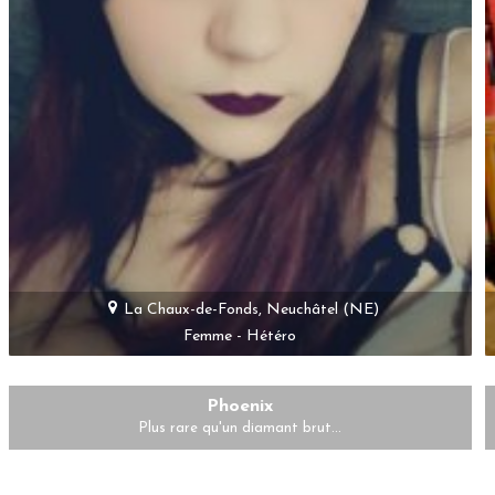
La Chaux-de-Fonds, Neuchâtel (NE)
Femme - Hétéro
Phoenix
Plus rare qu'un diamant brut...