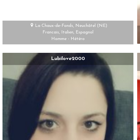
La Chaux-de-Fonds, Neuchâtel (NE)
Francais, Italien, Espagnol
Homme - Hétéro
Lubilove2000